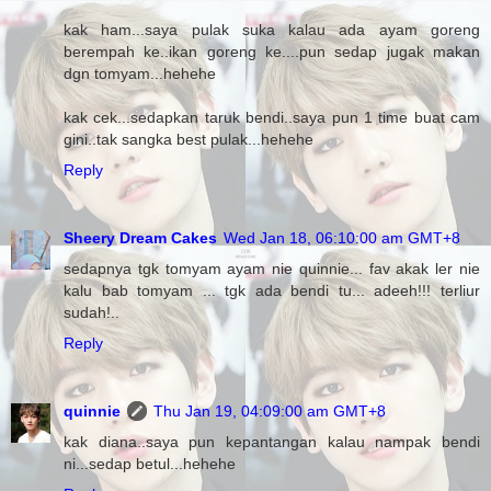
kak ham...saya pulak suka kalau ada ayam goreng
berempah ke..ikan goreng ke....pun sedap jugak makan
dgn tomyam...hehehe
kak cek...sedapkan taruk bendi..saya pun 1 time buat cam
gini..tak sangka best pulak...hehehe
Reply
Sheery Dream Cakes
Wed Jan 18, 06:10:00 am GMT+8
sedapnya tgk tomyam ayam nie quinnie... fav akak ler nie
kalu bab tomyam ... tgk ada bendi tu... adeeh!!! terliur
sudah!..
Reply
quinnie
Thu Jan 19, 04:09:00 am GMT+8
kak diana..saya pun kepantangan kalau nampak bendi
ni...sedap betul...hehehe