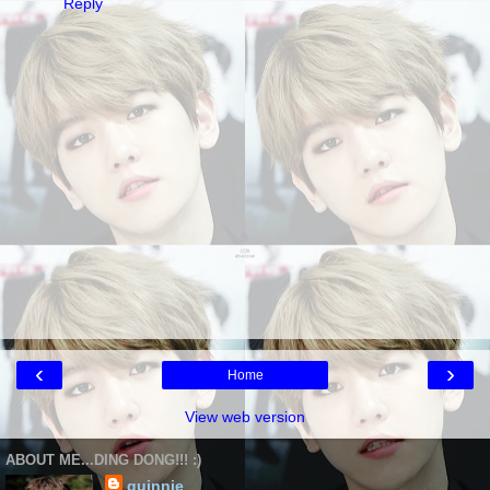
Reply
‹
›
Home
View web version
ABOUT ME...DING DONG!!! :)
quinnie