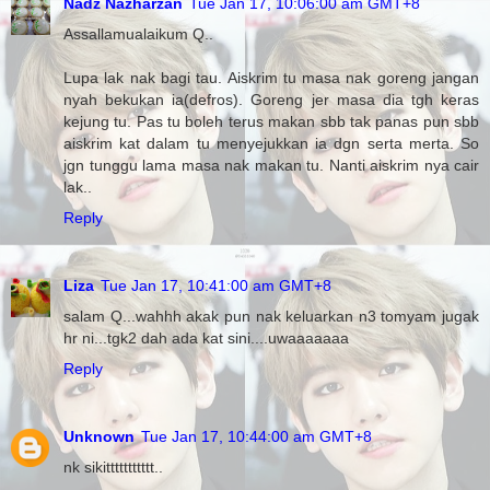
Nadz Nazharzan
Tue Jan 17, 10:06:00 am GMT+8
Assallamualaikum Q..
Lupa lak nak bagi tau. Aiskrim tu masa nak goreng jangan
nyah bekukan ia(defros). Goreng jer masa dia tgh keras
kejung tu. Pas tu boleh terus makan sbb tak panas pun sbb
aiskrim kat dalam tu menyejukkan ia dgn serta merta. So
jgn tunggu lama masa nak makan tu. Nanti aiskrim nya cair
lak..
Reply
Liza
Tue Jan 17, 10:41:00 am GMT+8
salam Q...wahhh akak pun nak keluarkan n3 tomyam jugak
hr ni...tgk2 dah ada kat sini....uwaaaaaaa
Reply
Unknown
Tue Jan 17, 10:44:00 am GMT+8
nk sikittttttttttt..