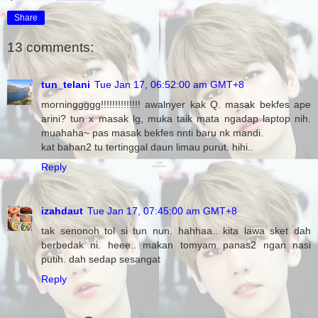
Share
13 comments:
tun_telani
Tue Jan 17, 06:52:00 am GMT+8
morninggggg!!!!!!!!!!!!!! awalnyer kak Q. masak bekfes ape
arini? tun x masak lg, muka taik mata ngadap laptop nih.
muahaha~ pas masak bekfes nnti baru nk mandi.
kat bahan2 tu tertinggal daun limau purut. hihi..
Reply
izahdaut
Tue Jan 17, 07:45:00 am GMT+8
tak senonoh tol si tun nun. hahhaa.. kita lawa sket dah
berbedak ni. heee.. makan tomyam panas2 ngan nasi
putih. dah sedap sesangat
Reply