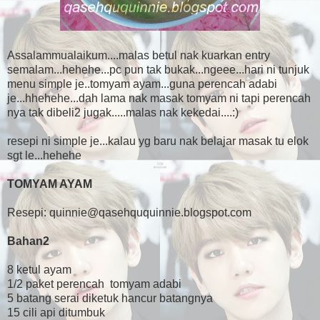
Assalammualaikum....malas betul nak kuarkan entry
semalam...hehehe...pc pun tak bukak...ngeee...hari ni tunjuk
menu simple je..tomyam ayam...guna perencah adabi
je...hhehehe...dah lama nak masak tomyam ni tapi perencah
nya tak dibeli2 jugak.....malas nak kekedai....:)
resepi ni simple je...kalau yg baru nak belajar masak tu elok
sgt le...hehehe
TOMYAM AYAM
Resepi: quinnie@qasehququinnie.blogspot.com
Bahan2
8 ketul ayam
1/2 paket perencah tomyam adabi
5 batang serai diketuk hancur batangnya
15 cili api ditumbuk