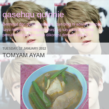
qasehqu quinnie
Berminat dgn dunia masakan...dan blog ni adalah tempat
saya menyimpan segala resepi yg saya sayang serta
pernah dicuba dan untuk dikongsi dengan rakan2...:)
TUESDAY, 17 JANUARY 2012
TOMYAM AYAM