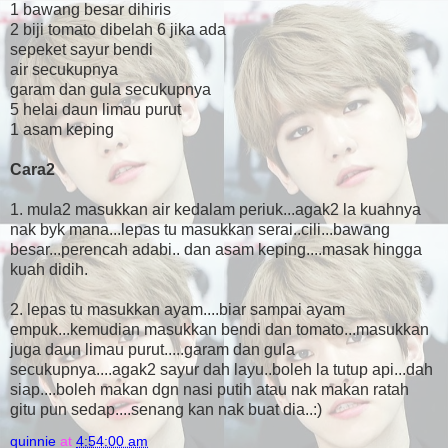
1 bawang besar dihiris
2 biji tomato dibelah 6 jika ada
sepeket sayur bendi
air secukupnya
garam dan gula secukupnya
5 helai daun limau purut
1 asam keping
Cara2
1. mula2 masukkan air kedalam periuk...agak2 la kuahnya
nak byk mana...lepas tu masukkan serai..cili...bawang
besar...perencah adabi.. dan asam keping....masak hingga
kuah didih.
2. lepas tu masukkan ayam....biar sampai ayam
empuk...kemudian masukkan bendi dan tomato...masukkan
juga daun limau purut.....garam dan gula
secukupnya....agak2 sayur dah layu..boleh la tutup api...dah
siap....boleh makan dgn nasi putih atau nak makan ratah
gitu pun sedap....senang kan nak buat dia..:)
quinnie
at
4:54:00 am