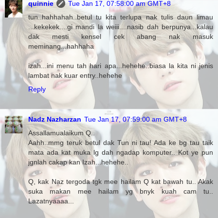
quinnie
Tue Jan 17, 07:58:00 am GMT+8
tun..hahhahah..betul tu kita terlupa nak tulis daun limau
...kekekek....gi mandi la weiii....nasib dah berpunya...kalau
dak mesti kensel cek abang nak masuk
meminang...hahhaha
izah...ini menu tah hari apa...hehehe..biasa la kita ni jenis
lambat nak kuar entry..hehehe
Reply
Nadz Nazharzan
Tue Jan 17, 07:59:00 am GMT+8
Assallamualaikum Q..
Aahh..mmg teruk betul dak Tun ni tau! Ada ke bg tau taik
mata ada kat muka lg dah ngadap komputer.. Kot ye pun
jgnlah cakap kan Izah...hehehe..
Q, kak Naz tergoda tgk mee hailam Q kat bawah tu.. Akak
suka makan mee hailam yg bnyk kuah cam tu..
Lazatnyaaaa...