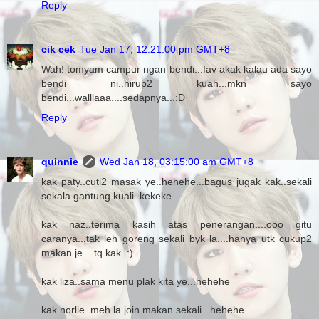
Reply
cik cek
Tue Jan 17, 12:21:00 pm GMT+8
Wah! tomyam campur ngan bendi...fav akak kalau ada sayo
bendi ni..hirup2 kuah...mkn sayo
bendi...walllaaa....sedapnya...:D
Reply
quinnie
Wed Jan 18, 03:15:00 am GMT+8
kak paty..cuti2 masak ye..hehehe...bagus jugak kak..sekali
sekala gantung kuali..kekeke
kak naz..terima kasih atas penerangan....ooo gitu
caranya...tak leh goreng sekali byk la....hanya utk cukup2
makan je....tq kak..:)
kak liza..sama menu plak kita ye...hehehe
kak norlie..meh la join makan sekali...hehehe