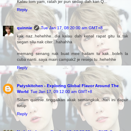
Kalau tom yam, ratah jer pun sedap dah kan Q...
Reply
quinnie
Tue Jan 17, 08:20:00 am GMT+8
kak naz..hehehhe...dia kalau dah kenal rapat gitu la..tak
segan silu nak citer...hahahha
memang senang nak buat mee hailam tu kak...boleh la
cuba nanti..saya main campak2 je resepi tu..hehehhe
Reply
Patyskitchen - Exploring Global Flavor Around The
World
Tue Jan 17, 09:12:00 am GMT+8
Salam quinnie..tinggalkan akak semangkuk...hari ini dapur
tutup
Reply